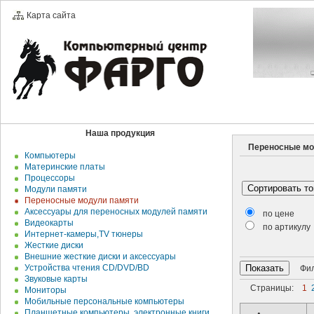
Карта сайта
Наша продукция
Переносные мо
Компьютеры
Материнские платы
Процессоры
Модули памяти
Переносные модули памяти
Аксессуары для переносных модулей памяти
по цене
Видеокарты
по артикулу
Интернет-камеры,TV тюнеры
Жесткие диски
Внешние жесткие диски и аксесcуары
Устройства чтения CD/DVD/BD
Филь
Звуковые карты
Страницы:
1
Мониторы
Мобильные персональные компьютеры
Планшетные компьютеры, электронные книги