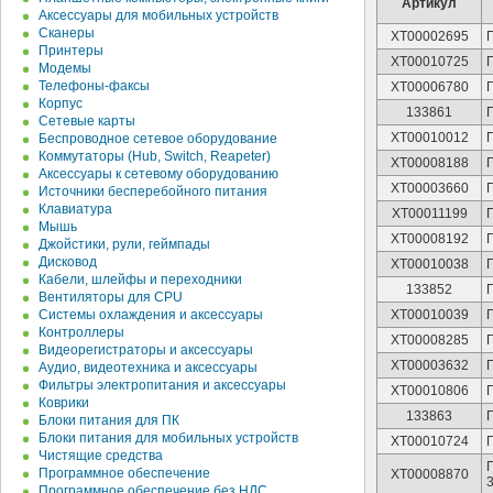
Артикул
Аксессуары для мобильных устройств
Сканеры
XT00002695
Принтеры
XT00010725
Модемы
Телефоны-факсы
XT00006780
Корпус
133861
Сетевые карты
XT00010012
Беспроводное сетевое оборудование
Коммутаторы (Hub, Switch, Reapeter)
XT00008188
Аксессуары к сетевому оборудованию
XT00003660
Источники бесперебойного питания
Клавиатура
XT00011199
Мышь
XT00008192
Джойстики, рули, геймпады
Дисковод
XT00010038
Кабели, шлейфы и переходники
133852
Вентиляторы для CPU
Системы охлаждения и аксессуары
XT00010039
Контроллеры
XT00008285
Видеорегистраторы и аксессуары
XT00003632
Аудио, видеотехника и аксессуары
Фильтры электропитания и аксессуары
XT00010806
Коврики
133863
Блоки питания для ПК
Блоки питания для мобильных устройств
XT00010724
Чистящие средства
Программное обеспечение
XT00008870
3
Программное обеспечение без НДС