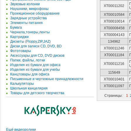
Звуковые колонки
XT00011202
Наушники, микрофоны
Проекционное оборудование
XT00010584
Зарядные устройства
XT00010014
Элементы питания
Бумага
XT00008458
Чернила,тонеры,ленты
XT00004143
Картриджи
Дискеты (Floppy,ZIP,JAZ)
134962
Диски для записи CD, DVD, BD
XT00011246
Фототовары
XT00011184
Аксессуары для CD, DVD дисков
Папки, файлы, лотки
XT00011216
Изделия из бумаги для офиса
Изделия из бумаги для учебы
115649
Канцтовары для офиса
Письменные и чертежные принадлежности
XT00010401
Калькуляторы
XT00011097
Школьная канцелярия
Товары для детского творчества
Страницы:
1
Ещё видеоролики