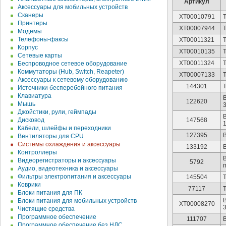
Артикул
Аксессуары для мобильных устройств
Сканеры
XT00010791
Т
Принтеры
XT00007944
Модемы
Телефоны-факсы
XT00011321
Корпус
XT00010135
Сетевые карты
XT00011324
Т
Беспроводное сетевое оборудование
Коммутаторы (Hub, Switch, Reapeter)
XT00007133
Аксессуары к сетевому оборудованию
144301
Т
Источники бесперебойного питания
Клавиатура
122620
Мышь
3
Джойстики, рули, геймпады
Дисковод
147568
Кабели, шлейфы и переходники
127395
Вентиляторы для CPU
Системы охлаждения и аксессуары
133192
Контроллеры
Видеорегистраторы и аксессуары
5792
Аудио, видеотехника и аксессуары
Фильтры электропитания и аксессуары
145504
Коврики
77117
Блоки питания для ПК
Блоки питания для мобильных устройств
XT00008270
3
Чистящие средства
Программное обеспечение
111707
Программное обеспечение без НДС