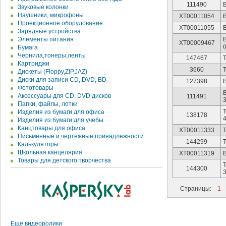
111490
Звуковые колонки
Наушники, микрофоны
XT00011054
Проекционное оборудование
XT00011055
Зарядные устройства
Элементы питания
XT00009467
Бумага
Чернила,тонеры,ленты
147467
Картриджи
3660
Дискеты (Floppy,ZIP,JAZ)
Диски для записи CD, DVD, BD
127398
Фототовары
Аксессуары для CD, DVD дисков
111491
3
Папки, файлы, лотки
Изделия из бумаги для офиса
138178
4
Изделия из бумаги для учебы
Канцтовары для офиса
XT00011333
Т
Письменные и чертежные принадлежности
144299
Т
Калькуляторы
Школьная канцелярия
XT00011319
Товары для детского творчества
Т
144300
3
Страницы:
1
Ещё видеоролики