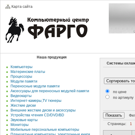
Карта сайта
Наша продукция
Системы охлажд
Компьютеры
Материнские платы
Процессоры
Модули памяти
Переносные модули памяти
Аксессуары для переносных модулей памяти
по цене
Видеокарты
по артикулу
Интернет-камеры,TV тюнеры
Жесткие диски
Внешние жесткие диски и аксесcуары
Устройства чтения CD/DVD/BD
Филь
Звуковые карты
Страницы:
1
Мониторы
Мобильные персональные компьютеры
Планшетные компьютеры, электронные книги