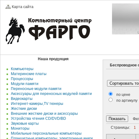
Карта сайта
Наша продукция
Беспроводное с
Компьютеры
Материнские платы
Процессоры
Модули памяти
Переносные модули памяти
Аксессуары для переносных модулей памяти
по цене
Видеокарты
по артикулу
Интернет-камеры,TV тюнеры
Жесткие диски
Внешние жесткие диски и аксесcуары
Устройства чтения CD/DVD/BD
Филь
Звуковые карты
Страницы:
1
Мониторы
Мобильные персональные компьютеры
Планшетные компьютеры, электронные книги